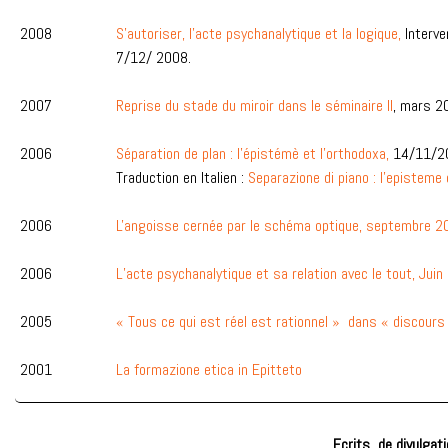
2008
S’autoriser, l’acte psychanalytique et la logique,
Interve
7/12/ 2008.
2007
Reprise du stade du miroir dans le séminaire II
, mars 2
2006
Séparation de plan : l’épistémè et l’orthodoxa,
14/11/2
Traduction en Italien :
Separazione di piano : l’episteme
2006
L'angoisse cernée par le schéma optique, septembre 2
2006
L’acte psychanalytique et sa relation avec le tout, Juin
2005
« Tous ce qui est réel est rationnel » dans « discour
2001
La formazione etica in Epitteto
Ecrits de divulgat