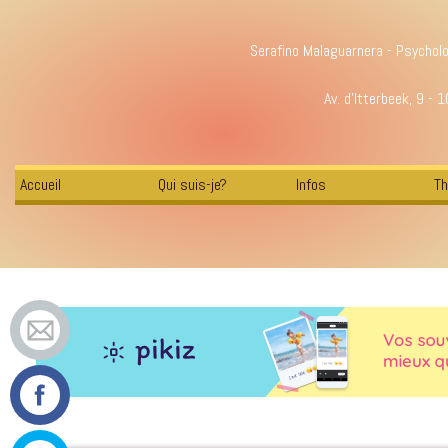
Serafino Malaguarnera - Psychol
Av. d'Itterbeek, 9 - 
Accueil
Qui suis-je?
Infos
Th