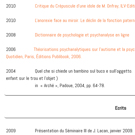
2010
Critique du Crépuscule d’une idole de M. Onfray, ILV-Ed
2010
L'anorexie face au miroir. Le déclin de la fonction paterne
2008
Dictionnaire de psychologie et psychanalyse en ligne
2006
Théorisations psychanalytiques sur l’autisme et la psy
Quotidien, Paris, Éditions Publibook, 2006.
2004 Quel che si chiede un bambino sul buco e sull’
enfant sur le trou et l’objet )
in « Arché », Padoue, 2004, pp. 64-78.
Ecrits
2009 Présentation du Séminaire III de J. Lacan, janvier 2009.