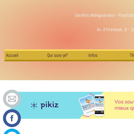
Serafino Malaguarnera - Psychol
Av. d'Itterbeek, 9 - 
Accueil
Qui suis-je?
Infos
Th