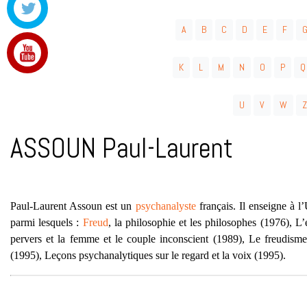
A
B
C
D
E
F
K
L
M
N
O
P
Q
U
V
W
Z
ASSOUN Paul-Laurent
Paul-Laurent Assoun est un
psychanalyste
français. Il enseigne à l’
parmi lesquels :
Freud
, la philosophie et les philosophes (1976), 
pervers et la femme et le couple inconscient (1989), Le freudisme
(1995), Leçons psychanalytiques sur le regard et la voix (1995).