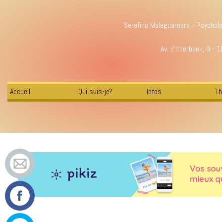
Serafino Malaguarnera - Psychol
Av. d'Itterbeek, 9 - 
Accueil
Qui suis-je?
Infos
Th