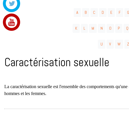
A
B
C
D
E
F
K
L
M
N
O
P
Q
U
V
W
Z
Caractérisation sexuelle
La caractérisation sexuelle est l'ensemble des comportements qu'un
hommes et les femmes.