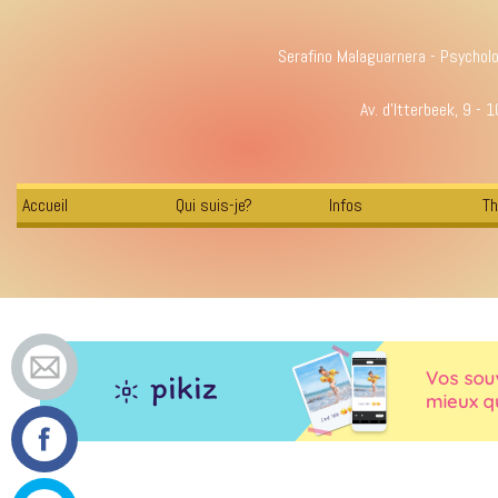
Serafino Malaguarnera - Psychol
Av. d'Itterbeek, 9 - 
Accueil
Qui suis-je?
Infos
Th