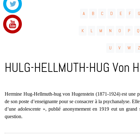
A
B
C
D
E
F
K
L
M
N
O
P
Q
U
V
W
Z
HULG-HELLMUTH-HUG Von H.
Hermine Hug-Hellmuth-hug von Hugenstein (1871-1924) est une psy
de son poste d’enseignante pour se consacrer à la psychanalyse. Elle
d’une adolescente », publié anonymement en 1919 eut un grand su
question.