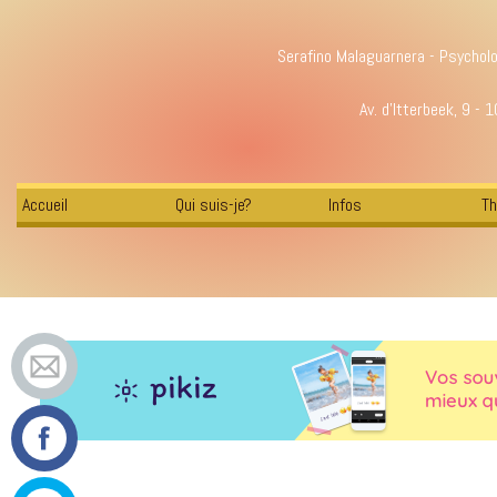
Serafino Malaguarnera - Psychol
Av. d'Itterbeek, 9 - 
Accueil
Qui suis-je?
Infos
Th