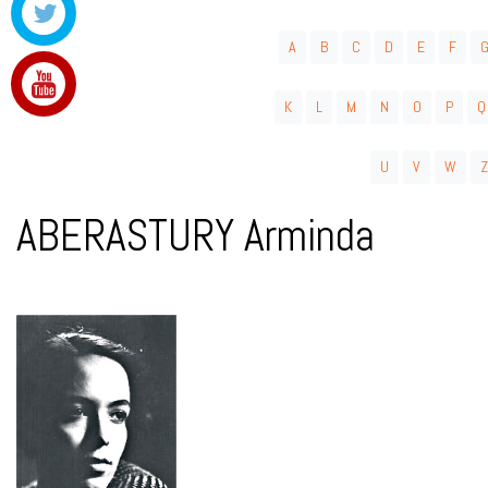
A
B
C
D
E
F
K
L
M
N
O
P
Q
U
V
W
Z
ABERASTURY Arminda