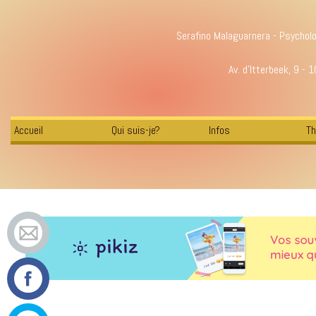
Serafino Malaguarnera - Psychol
Av. d'Itterbeek, 9 - 
Accueil
Qui suis-je?
Infos
Th