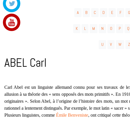
A
B
C
D
E
F
K
L
M
N
O
P
Q
U
V
W
Z
ABEL Carl
Carl Abel est un linguiste allemand connu pour ses travaux de lex
allusion à sa théorie des « sens opposés des mots primitifs ». En 191
originaires ». Selon Abel, à l’origine de l’histoire des mots, un mot
rationnel a lentement distingués. Par exemple, le mot latin « sacer » sig
Plusieurs linguistes, comme
Émile Benveniste
, ont critiqué cette théo