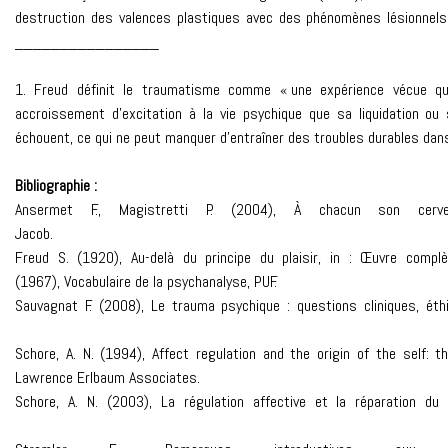
destruction des valences plastiques a
________________
1. Freud définit le traumatisme comme « une expérience vécue q
accroissement d’excitation à la vie psychique que sa liquidation o
échouent, ce qui ne peut manquer d’entraîner des troubles durables dan
Bibliograp
Ansermet F., Magistretti P. (2004), À chacun son cerveau
Jaco
Freud S. (1920), Au-delà du principe du plaisir, in : Œuvre complèt
(1967), Vocabulaire de la psychanalyse, PUF.
Sauvagnat F. (2008), Le trauma psychique : questions cliniq
Schore, A. N. (1994), Affect regulation and the origin of the self: t
Lawrence Erlbaum Associat
Schore, A. N. (2003), La régulation affective et la ré