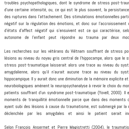
troubles psychopathologiques, dont le syndrome de stress post-trau
d’une certaine intensité, ou, ce qui est le plus souvent, la persistanc
des ruptures dans l’attachement. Des stimulations émotionnelles parti
négatif sur la régulation des émotions, et donc sur l’accroissement
d’états d’affect négatif qui s’ensuivent est ce qui caractérise, s
autonome de l’enfant peut répondre au trauma par deux modes d
Les recherches sur les vétérans du Viêtnam souffrant de stress po
lésions au niveau du noyau gris central de l’hippocampe, alors que le
stress post-traumatique laisserait alors une trace au niveau du sys
amygdalienne, alors qu’il n’aurait aucune trace au niveau du sy
hippocampique. Il y aurait donc une diminution de la mémoire explicite 
neurobiologiques amènent la neuropsychanalyse à revoir le choix du m
patients souffrant d’un syndrome post-traumatique (Yovell, 2000). Il 
moments de tranquillité émotionnelle parce que dans des moments où
ayant subi des lésions à cause du traumatisme, est submergé par la 
déclenchée par les amygdales et ainsi le patient serait inca
Selon François Ansermet et Pierre Magistretti (2004), le traumati