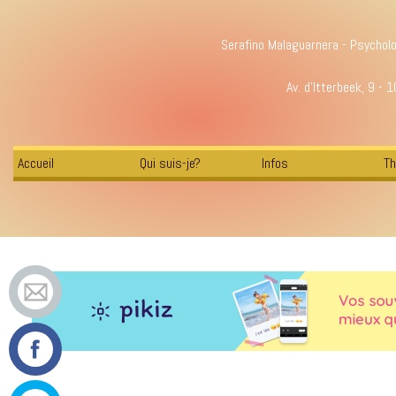
Serafino Malaguarnera - Psychol
Av. d'Itterbeek, 9 - 
Accueil
Qui suis-je?
Infos
Th