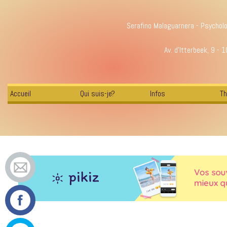
Serafino Malaguarnera - Psychol
Av. d'Itterbeek, 9 - 
Accueil
Qui suis-je?
Infos
Th