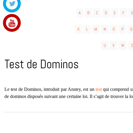
A
B
C
D
E
F
K
L
M
N
O
P
Q
U
V
W
Z
Test de Dominos
Le test de Dominos, introduit par Anstey, est un
test
qui comprend un
de dominos disposés suivant une certaine loi. Il s’agit de trouver la lo