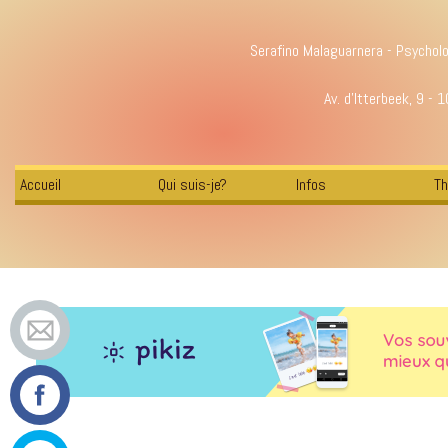
Serafino Malaguarnera - Psychol
Av. d'Itterbeek, 9 - 
Accueil
Qui suis-je?
Infos
Th