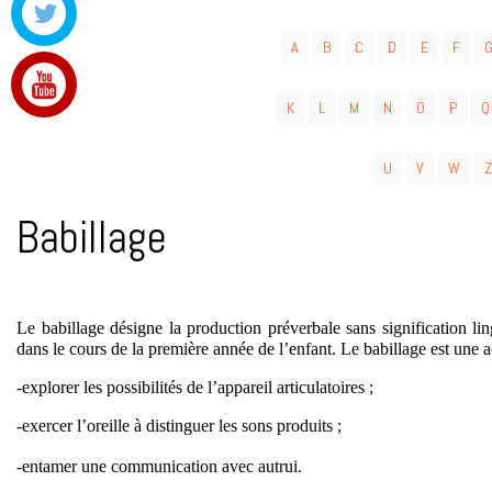
A
B
C
D
E
F
K
L
M
N
O
P
Q
U
V
W
Z
Babillage
Le babillage désigne la production préverbale sans signification li
dans le cours de la première année de l’enfant. Le babillage est une a
-explorer les possibilités de l’appareil articulatoires ;
-exercer l’oreille à distinguer les sons produits ;
-entamer une communication avec autrui.