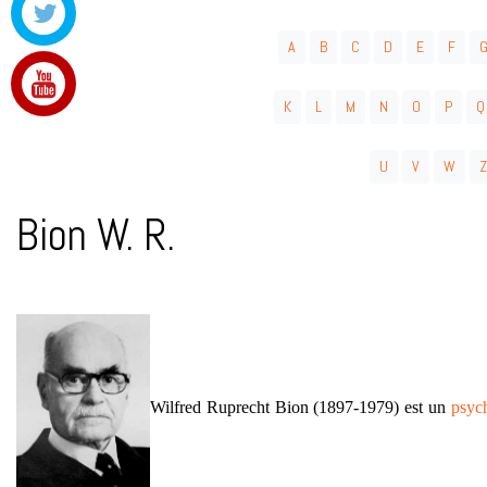
A
B
C
D
E
F
K
L
M
N
O
P
Q
U
V
W
Z
Bion W. R.
Wilfred Ruprecht Bion (1897-1979) est un
psyc