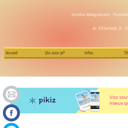
Serafino Malaguarnera - Psychol
Av. d'Itterbeek, 9 - 
Accueil
Qui suis-je?
Infos
Th