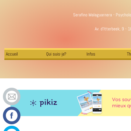
Serafino Malaguarnera - Psychol
Av. d'Itterbeek, 9 - 
Accueil
Qui suis-je?
Infos
Th