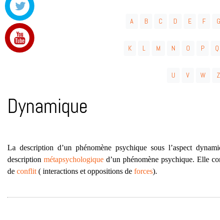
A
B
C
D
E
F
K
L
M
N
O
P
Q
U
V
W
Z
Dynamique
La description d’un phénomène psychique sous l’aspect dynamiq
description
métapsychologique
d’un phénomène psychique. Elle con
de
conflit
( interactions et oppositions de
forces
).