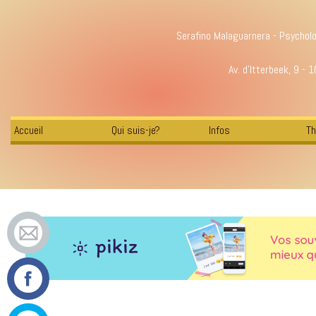
Serafino Malaguarnera - Psychol
Av. d'Itterbeek, 9 - 
Accueil
Qui suis-je?
Infos
Th