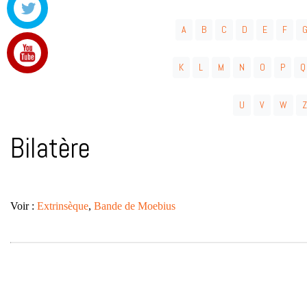
A
B
C
D
E
F
K
L
M
N
O
P
Q
U
V
W
Z
Bilatère
Voir :
Extrinsèque
,
Bande de Moebius