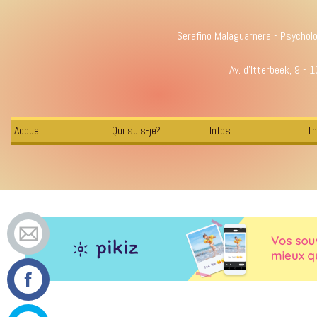
Serafino Malaguarnera - Psychol
Av. d'Itterbeek, 9 - 
Accueil
Qui suis-je?
Infos
Th