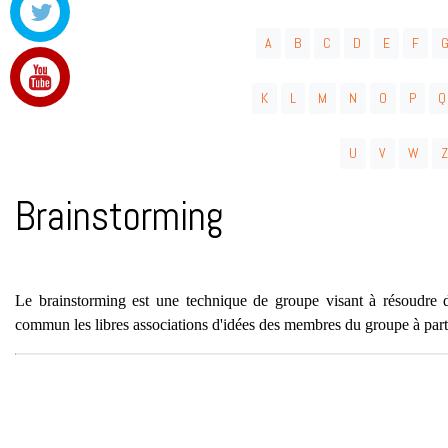
A
B
C
D
E
F
K
L
M
N
O
P
Q
U
V
W
Z
Brainstorming
Le brainstorming est une technique de groupe visant à résoudre d
commun les libres associations d'idées des membres du groupe à part