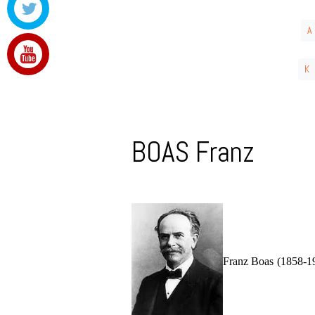
A
K
BOAS Franz
Franz Boas (1858-19