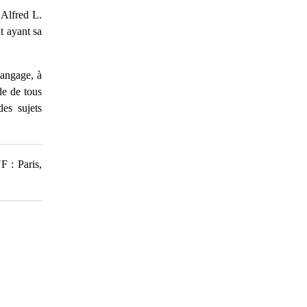
 Alfred L.
t ayant sa
langage, à
de de tous
es sujets
F : Paris,