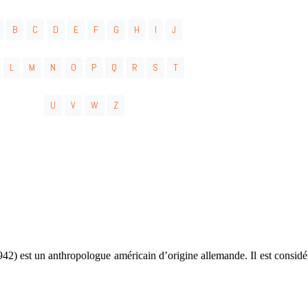
B
C
D
E
F
G
H
I
J
L
M
N
O
P
Q
R
S
T
U
V
W
Z
42) est un anthropologue américain d’origine allemande. Il est consi