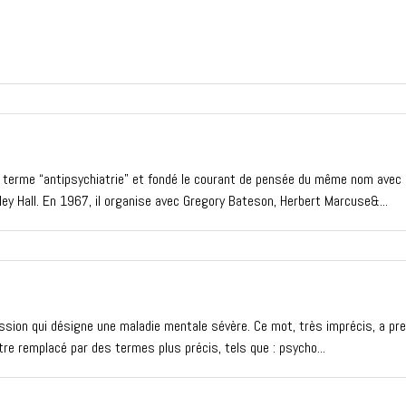
e terme “antipsychiatrie” et fondé le courant de pensée du même nom avec
gsley Hall. En 1967, il organise avec Gregory Bateson, Herbert Marcuse&...
ssion qui désigne une maladie mentale sévère. Ce mot, très imprécis, a pr
re remplacé par des termes plus précis, tels que : psycho...