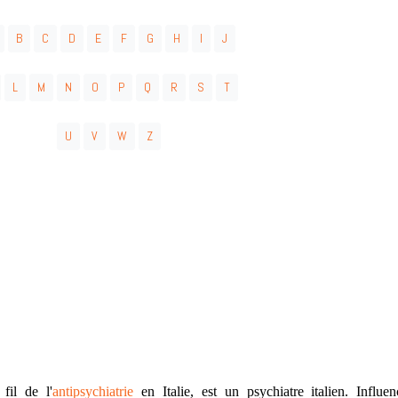
B
C
D
E
F
G
H
I
J
L
M
N
O
P
Q
R
S
T
U
V
W
Z
fil de l'
antipsychiatrie
en Italie, est un psychiatre italien. Influe